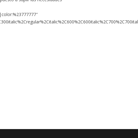
fy|color:%23777777″
00italic%2Cregular%2Citalic%2C600%2C600italic%2C700%2C700ital