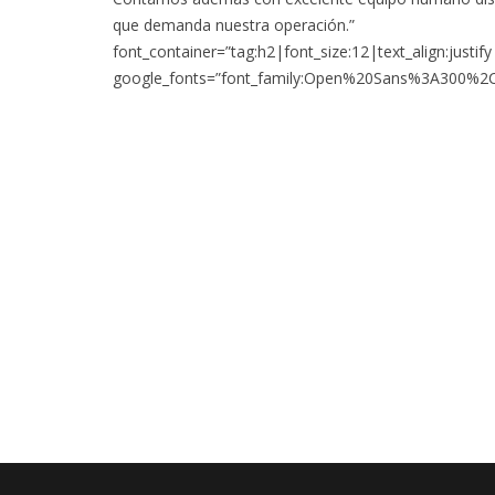
que demanda nuestra operación.”
font_container=”tag:h2|font_size:12|text_align:justi
google_fonts=”font_family:Open%20Sans%3A300%2C3