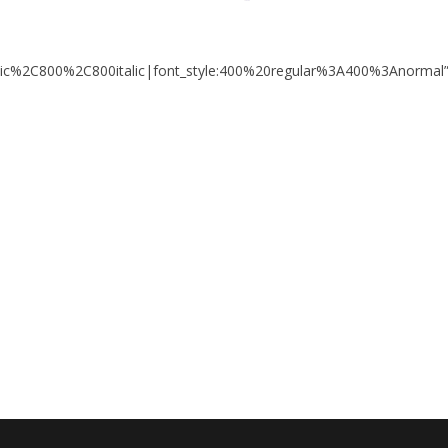
ic%2C800%2C800italic|font_style:400%20regular%3A400%3Anormal”