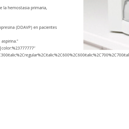
e la hemostasia primaria,
smopresina (DDAVP) en pacientes
 aspirina.”
fy|color:%23777777″
00italic%2Cregular%2Citalic%2C600%2C600italic%2C700%2C700ital