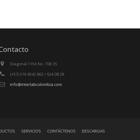
Contacto
Diagonal 115A No. 70B 35
(+57) 316 4542 862 / 624 08 28
info@interlabcolombia.com
DUCTOS
SERVICIOS
CONTÁCTENOS
DESCARGAS