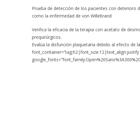
Prueba de detección de los pacientes con deterioro d
como la enfermedad de von Willebrand.
Verifica la eficacia de la terapia con acetato de de
prequirúrgicos.
Evalúa la disfunción plaquetaria debido al efecto de la
font_container=”tag:h2|font_size:12|text_align:justi
google_fonts=”font_family:Open%20Sans%3A300%2C3