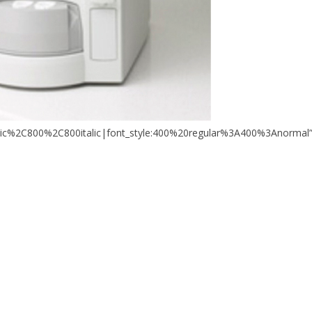
ic%2C800%2C800italic|font_style:400%20regular%3A400%3Anormal”